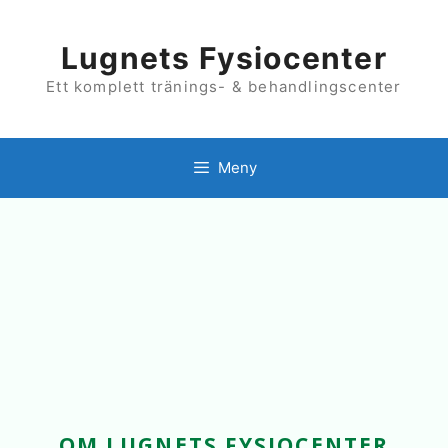
Hoppa
till
innehåll
Lugnets Fysiocenter
Ett komplett tränings- & behandlingscenter
Meny
OM LUGNETS FYSIOCENTER