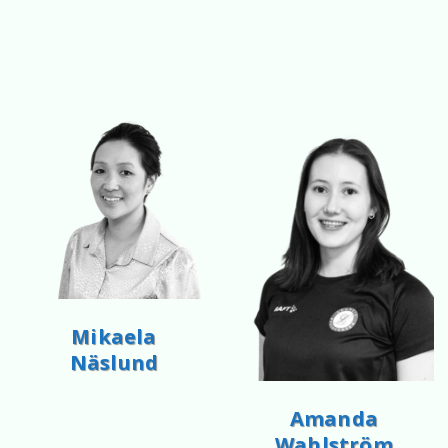
Mikaela
Näslund
Amanda
Wahlström