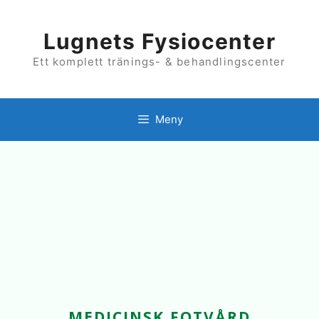
Hoppa
till
innehåll
Lugnets Fysiocenter
Ett komplett tränings- & behandlingscenter
Meny
MEDICINSK FOTVÅRD