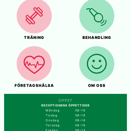
TRÄNING
BEHANDLING
FÖRETAGSHÄLSA
OM OSS
ÖPPET
RECEPTIONENS ÖPPETTIDER
Måndag
08–16
Tisdag
08–16
Onsdag
08–16
Torsdag
08–16
Fredag
08–14