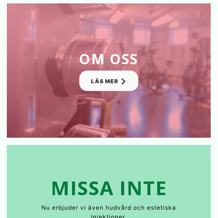
OM OSS
LÄS MER
MISSA INTE
Nu erbjuder vi även hudvård och estetiska
injektioner.