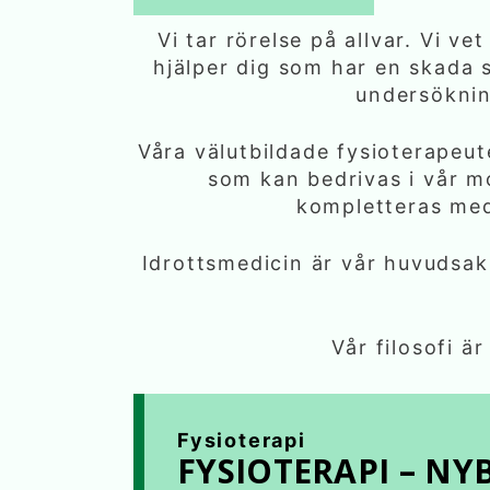
Vi tar rörelse på allvar. Vi v
hjälper dig som har en skada 
undersökning
Våra välutbildade fysioterapeut
som kan bedrivas i vår mo
kompletteras med 
Idrottsmedicin är vår huvudsakl
Vår filosofi ä
Fysioterapi
FYSIOTERAPI – NY