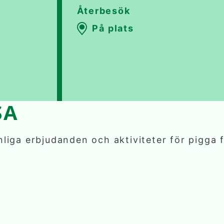
Återbesök
På plats
BOKA
SA
liga erbjudanden och aktiviteter för pigga 