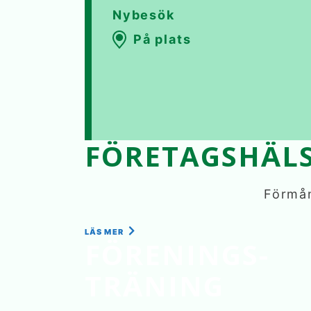
Nybesök
På plats
BOKA
FÖRETAGSHÄL
Förmån
LÄS MER
FÖRENINGS-
TRÄNING