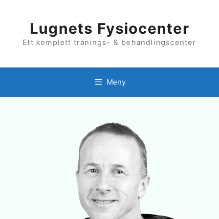
Hoppa
till
innehåll
Lugnets Fysiocenter
Ett komplett tränings- & behandlingscenter
Meny