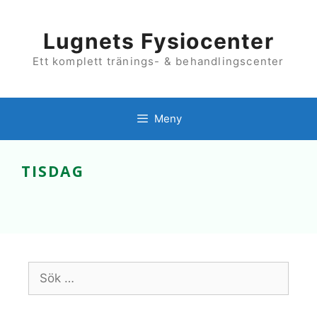
Hoppa
till
innehåll
Lugnets Fysiocenter
Ett komplett tränings- & behandlingscenter
Meny
TISDAG
Sök
efter: