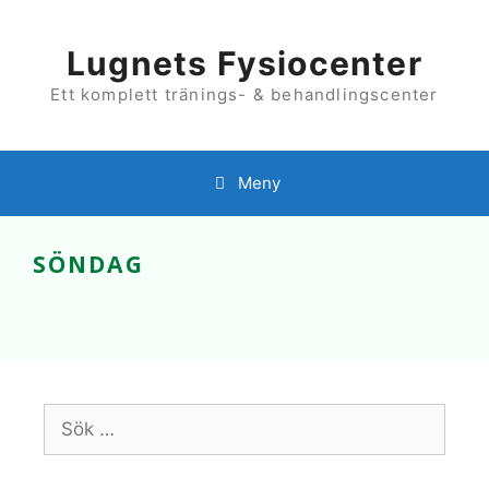
Hoppa
till
innehåll
Lugnets Fysiocenter
Ett komplett tränings- & behandlingscenter
Meny
SÖNDAG
Sök
efter: