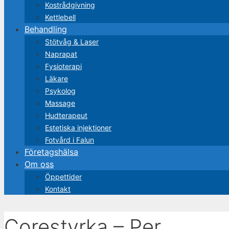
Kost­rådgivning
Kettlebell
Behandling
Stötvåg & Laser
Naprapat
Fysioterapi
Läkare
Psykolog
Massage
Hudterapeut
Estetiska injektioner
Fotvård i Falun
Företagshälsa
Om oss
Öppettider
Kontakt
Corestyrka – Per