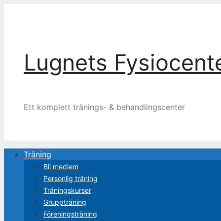
Hoppa
till
innehåll
Lugnets Fysiocent
Ett komplett tränings- & behandlingscenter
Träning
Bli medlem
Personlig träning
Tränings­kurser
Grupp­träning
Förenings­träning