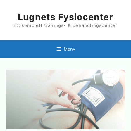
Hoppa
till
innehåll
Lugnets Fysiocenter
Ett komplett tränings- & behandlingscenter
Meny