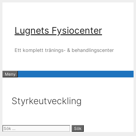
Hoppa
till
innehåll
Lugnets Fysiocenter
Ett komplett tränings- & behandlingscenter
Meny
Styrkeutveckling
Sök
efter: