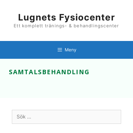
Hoppa
till
innehåll
Lugnets Fysiocenter
Ett komplett tränings- & behandlingscenter
Meny
SAMTALSBEHANDLING
Sök
efter: