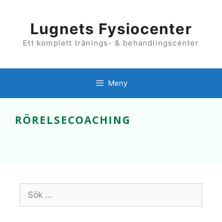
Hoppa
till
innehåll
Lugnets Fysiocenter
Ett komplett tränings- & behandlingscenter
Meny
RÖRELSECOACHING
Sök
efter: