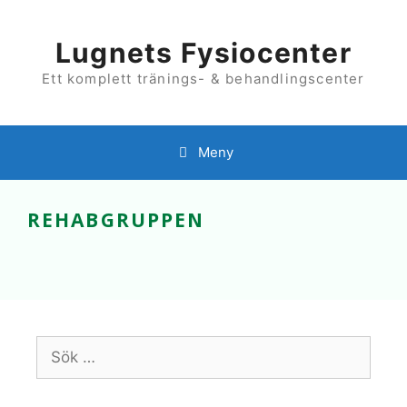
Hoppa
till
innehåll
Lugnets Fysiocenter
Ett komplett tränings- & behandlingscenter
Meny
REHABGRUPPEN
Sök
efter: