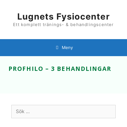
Hoppa
till
innehåll
Lugnets Fysiocenter
Ett komplett tränings- & behandlingscenter
Meny
PROFHILO – 3 BEHANDLINGAR
Sök
efter: