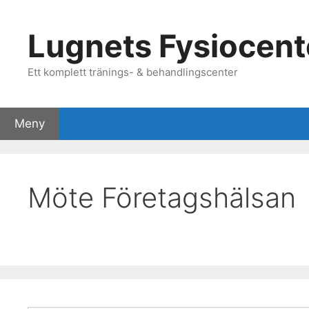
Hoppa
till
Lugnets Fysiocent
innehåll
Ett komplett tränings- & behandlingscenter
Meny
Träning
Behandling
Företagshälsa
Om oss
Möte Företagshälsan