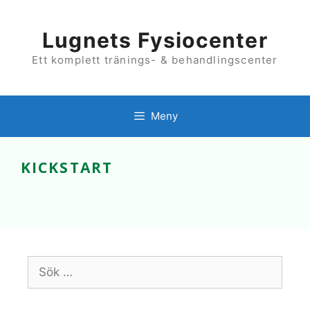
Hoppa
till
innehåll
Lugnets Fysiocenter
Ett komplett tränings- & behandlingscenter
Meny
KICKSTART
Sök
efter: