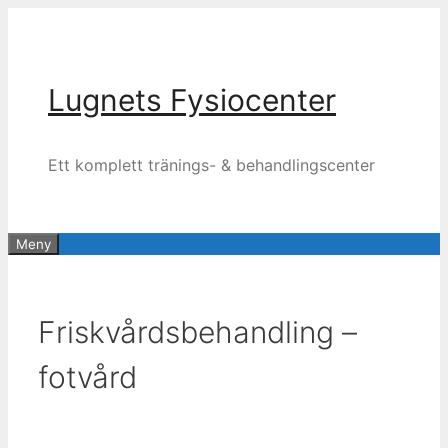
Hoppa
till
innehåll
Lugnets Fysiocenter
Ett komplett tränings- & behandlingscenter
Meny
Friskvårdsbehandling –
fotvård