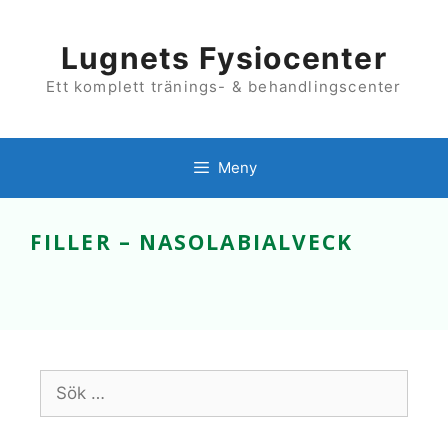
Hoppa
till
innehåll
Lugnets Fysiocenter
Ett komplett tränings- & behandlingscenter
Meny
FILLER – NASOLABIALVECK
Sök
efter: