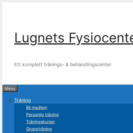
Hoppa
till
innehåll
Lugnets Fysiocent
Ett komplett tränings- & behandlingscenter
Meny
Träning
Bli medlem
Personlig träning
Tränings­kurser
Grupp­träning