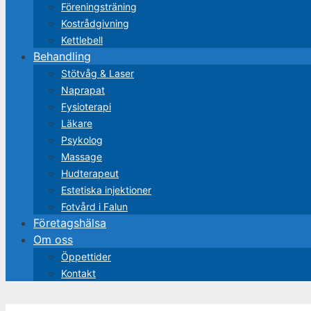
Förenings­träning
Kost­rådgivning
Kettlebell
Behandling
Stötvåg & Laser
Naprapat
Fysioterapi
Läkare
Psykolog
Massage
Hudterapeut
Estetiska injektioner
Fotvård i Falun
Företagshälsa
Om oss
Öppettider
Kontakt