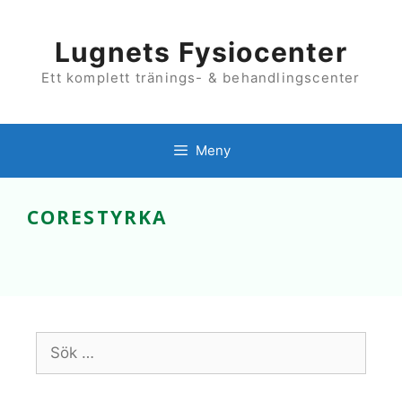
Hoppa
till
innehåll
Lugnets Fysiocenter
Ett komplett tränings- & behandlingscenter
Meny
CORESTYRKA
Sök
efter: