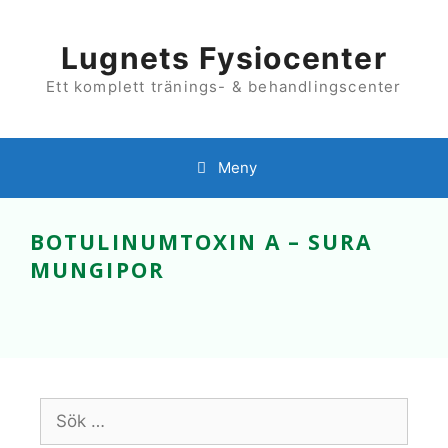
Hoppa
till
innehåll
Lugnets Fysiocenter
Ett komplett tränings- & behandlingscenter
Meny
BOTULINUMTOXIN A – SURA
MUNGIPOR
Sök
efter: