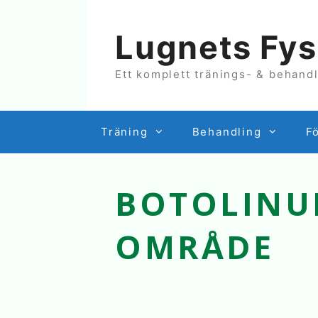
Hoppa
till
Lugnets Fys
innehåll
Ett komplett tränings- & behand
Träning
Behandling
F
BOTOLINU
OMRÅDE