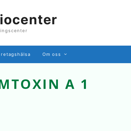
iocenter
lingscenter
öretagshälsa
Om oss
MTOXIN A 1