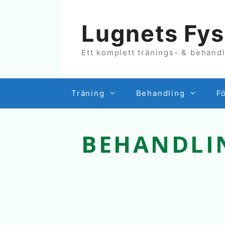
Hoppa
till
Lugnets Fys
innehåll
Ett komplett tränings- & behand
Träning
Behandling
F
BEHANDLI