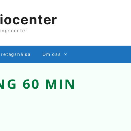
iocenter
lingscenter
öretagshälsa
Om oss
NG 60 MIN