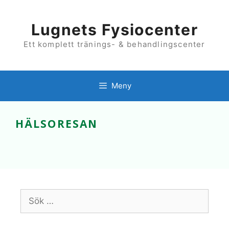
Hoppa
till
innehåll
Lugnets Fysiocenter
Ett komplett tränings- & behandlingscenter
Meny
HÄLSORESAN
Sök
efter: