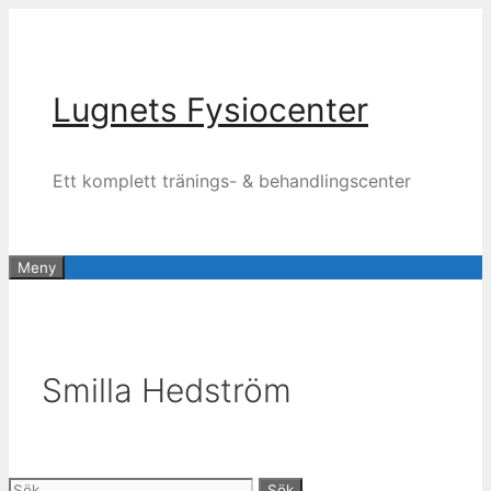
Hoppa
till
innehåll
Lugnets Fysiocenter
Ett komplett tränings- & behandlingscenter
Meny
Smilla Hedström
Sök